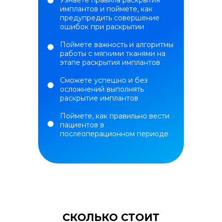
Узнаете правила раскрытия
имплантов и поймете, как
предупредить совершение
ошибок при раскрытии
Поймете важность и алгоритмы
работы с мягкими тканями на
этапе раскрытия имплантов
Сможете успешно и без
осложнений выполнять
раскрытие имплантов
Поймете, как правильно вести
пациентов в
послеоперационном периоде
СКОЛЬКО СТОИТ