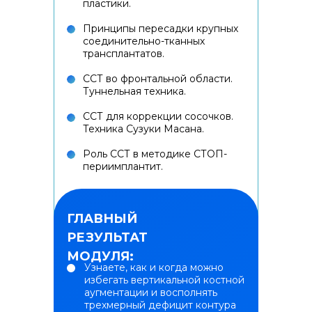
пластики.
Принципы пересадки крупных
соединительно-тканных
трансплантатов.
ССТ во фронтальной области.
Туннельная техника.
ССТ для коррекции сосочков.
Техника Сузуки Масана.
Роль ССТ в методике СТОП-
периимплантит.
ГЛАВНЫЙ
РЕЗУЛЬТАТ
МОДУЛЯ:
Узнаете, как и когда можно
избегать вертикальной костной
аугментации и восполнять
трехмерный дефицит контура