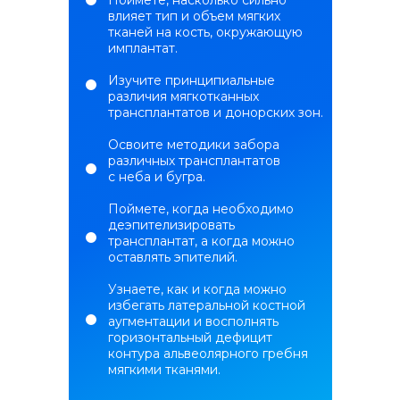
Поймете, насколько сильно
влияет тип и объем мягких
тканей на кость, окружающую
имплантат.
Изучите принципиальные
различия мягкотканных
трансплантатов и донорских зон.
Освоите методики забора
различных трансплантатов
с неба и бугра.
Поймете, когда необходимо
деэпителизировать
трансплантат, а когда можно
оставлять эпителий.
Узнаете, как и когда можно
избегать латеральной костной
аугментации и восполнять
горизонтальный дефицит
контура альвеолярного гребня
мягкими тканями.