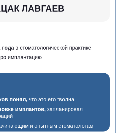
атологической практике
ацию
то это его “волна
антов,
запланировал
и опытным стоматологам