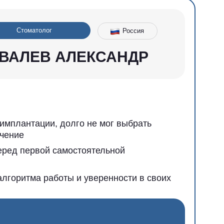
, долго не мог выбрать
 самостоятельной
боты и уверенности в своих
 4 имплантов и работает
лоны, получил уверенность
 практики на курсе
рактически в каждой
енность на каждом этапе