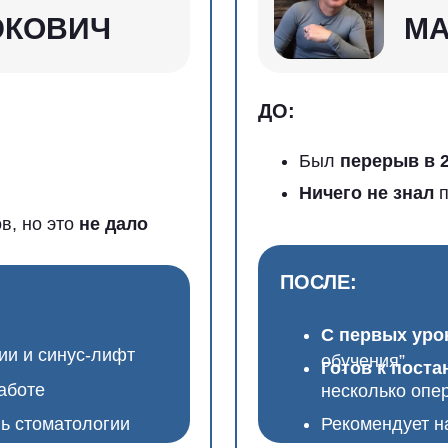
ДО:
Был
перерыв в 2 года
в стом
Ничего не знал
про имплант
это
не дало
ПОСЛЕ:
С первых уроков понял,
ч
инус-лифт
обучения”
Готов к постановке импл
несколько операций
матологии
Рекомендует начинающим 