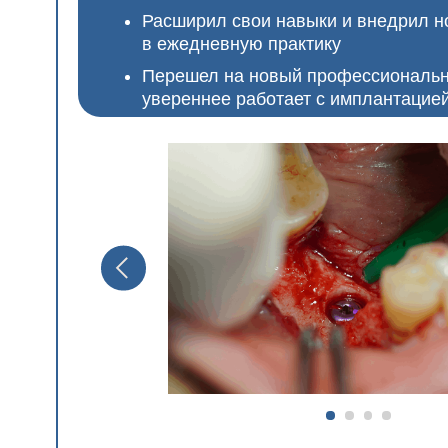
ЧТО ВА
Сняли небол
ключе