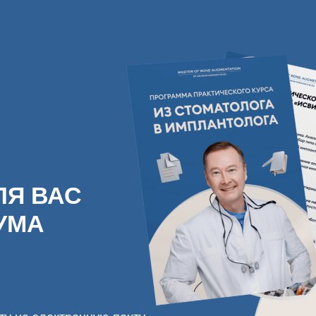
Формат обучения
Программа кейсов
ВАС
А
электронную почту,