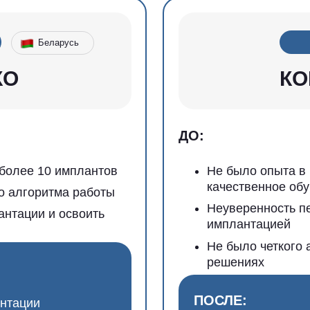
 10 имплантов
Не было опыта в имплантации
качественное обучение
оритма работы
Неуверенность перед первой
и и освоить
имплантацией
Не было четкого алгоритма ра
решениях
ПОСЛЕ:
и
протоколы
Спокойно устанавливает до
с немедленной нагрузкой
овень и
Освоил хирургические шаб
благодаря большому объему
Использует знания курса п
операции и чувствует увер
лечения