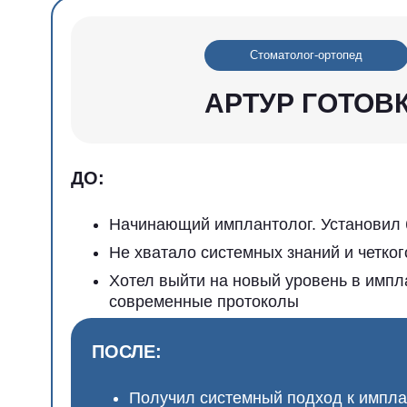
Начинающий имплантолог. Установил более
Не хватало системных знаний и четкого алг
Хотел выйти на новый уровень в имплантаци
современные протоколы
ПОСЛЕ:
Получил системный подход к имплантаци
Расширил свои навыки и внедрил новые 
в ежедневную практику
Перешел на новый профессиональный ур
увереннее работает с имплантацией