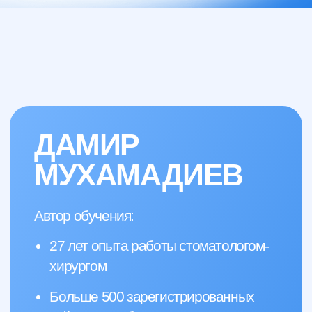
Полная программа обучения по латеральной
и вертикальной аугментации ауто-костью для
стоматологов
БЛОК 1. МЯГКИЕ ТКАНИ
1 МОДУЛЬ
МЯГКИЕ ТКАНИ - КЛЮЧ К
УСПЕХУ В ИМПЛАНТАЦИИ
Что вы узнаете из модуля:
Влияние кератинизированной
слизистой и биологической ширины
на успех
Разберём типы мягкотканных
трансплантатов: ССТ с бугра и неба
Важные принципы пересадки ССТ и