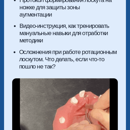
Тонкости и лайфхаки
РЕЗУЛЬТАТ ПОСЛЕ
ИЗУЧЕНИЯ:
А что если тонкий биотип слизистой?
А что если высоко-десневая улыбка?
Как получить красивый эстетичный
результат? Все лайфхаки и
протоколы узнаете на это модуле.