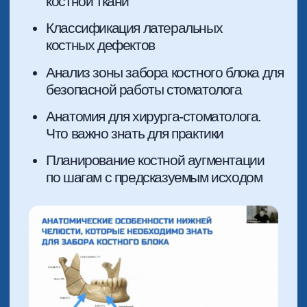
5 МОДУЛЬ
АУГМЕНТАЦИЯ В БОКОВОМ
УЧАСТКЕ ВЕРХНЕЙ ЧЕЛЮСТИ.
“ПУСТЫЕ СИНУСЫ”
Что вы узнаете из модуля:
Планирование костной пластики в
области “ПОЛЫХ СИНУСОВ”
Фиксация ламин в рыхлую кость. Как
строить аугментацию и план работы
Пошаговый протокол на практике с
разбором клинических кейсов
Разбор осложнений и факторы
успеха