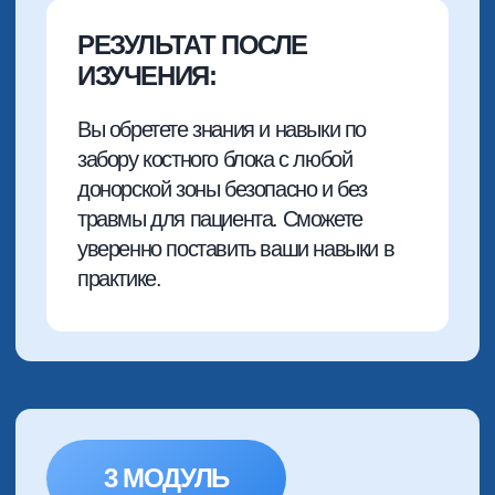
МЯГКИЕ ТКАНИ
1 МОДУЛЬ
КОНЦЕПЦИЯ РАБОТЫ С АУТО-
КОСТЬЮ ПРИ ВЕРТИКАЛЬНОЙ
АУГМЕНТАЦИИ
Что вы узнаете из модуля:
Принципы построения вертикальной
аугментации и техники хирургического
доступа
Планирование вертикальной
аугментации. Тонкости, которые
крайне важны в практике
Как избежать вертикальной
аугментации? И когда вариантов
больше нет…
Анализ и классификация