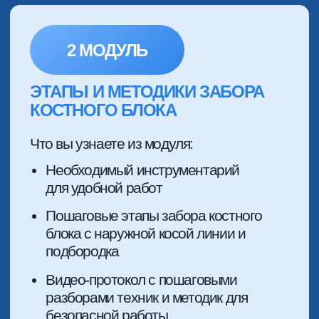
ОСЛОЖНЕНИЯ ПРИ КОСТНОЙ И
МЯГКОТКАННОЙ АУГМЕНТАЦИИ
Что вы узнаете из модуля:
Некроз тканей? Протокол спасения
проделанной работы.
Воспаление в зоне аугментации.
Неконтролируемая гематома
Отек не проходит. Что делать?
Как выйти из ситуации?
Неприживление костного блока…
Как исправить ситуацию и когда?
Прорезывание ламин в зоне
аугментации. Какой выход?