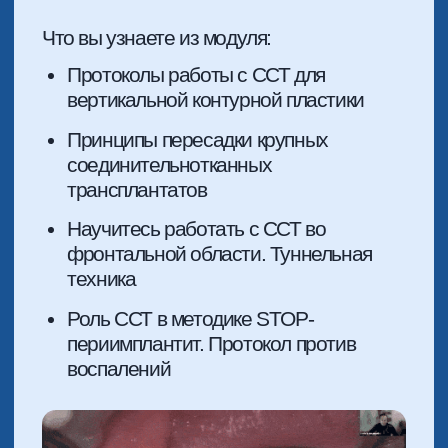
2 МОДУЛЬ
ЭТАПЫ И МЕТОДИКИ ЗАБОРА
КОСТНОГО БЛОКА
Что вы узнаете из модуля:
Необходимый инструментарий
для удобной работ
Пошаговые этапы забора костного
блока с наружной косой линии и
подбородка
Видео-протокол с пошаговыми
разборами техник и методик для
безопасной работы
Полный разбор 3-х методик забора
блока: Piezo, протекторы, прямой
наконечник
Как спланировать забор блока
нужного размера для
дальнейшей аугментации