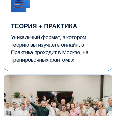
Спикер на международных
конгрессах: Россия, ОАЭ, Китай,
США, Германия и др.
Consultant Oral Surgery —
хирург-стоматолог высшей
степени в ОАЭ
Наставник для более чем 2000
докторов в костной аугментации
Держатель патентного права
на протекторы для забора
костных блоков (Щиты джедая)