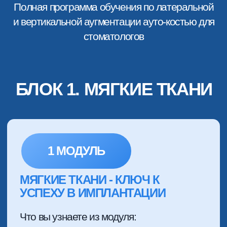
3 МОДУЛЬ
ПРИМЕНЕНИЕ ССТ В ОСОБО
СЛОЖНЫХ СЛУЧАЯХ ,
МИКРОХИРУРГИЧЕСКИЕ ТЕХНИКИ
Что вы узнаете из модуля:
Протоколы работы с ССТ для
вертикальной контурной пластики
Принципы пересадки крупных
соединительнотканных
трансплантатов
Научитесь работать с ССТ во
фронтальной области. Туннельная
техника
Роль ССТ в методике STOP-
периимплантит. Протокол против
воспалений