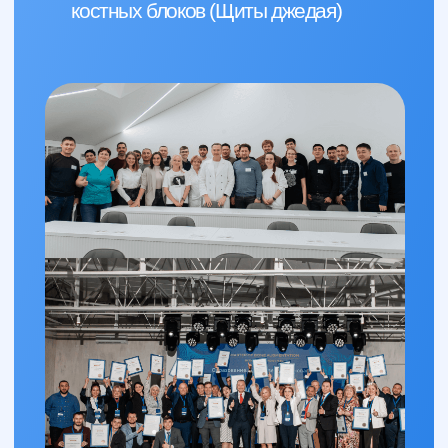
вашей практике.
2 МОДУЛЬ
ПОЛУЧЕНИЕ ПРИКРЕПЛЕННОЙ
СЛИЗИСТОЙ НА ВЕРХНЕЙ И
НИЖНЕЙ ЧЕЛЮСТИ
Что вы узнаете из модуля:
Работа с ССТ с целью получения
прикрепленной слизистой на
нижней челюсти
Прикрепленная слизистая на
верхней челюсти. Свободный
слизистый трансплантат
Модификация методики
Казанджана (техника Keihtly and