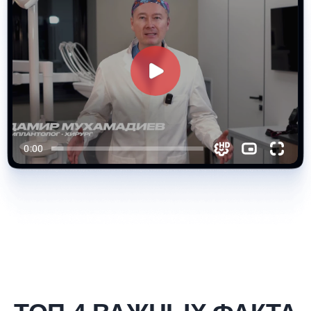
Обучение проходит только
раз в году, поэтому незачем
откладывать свое развитие
9,7/10
Участники наших курсов высоко
оценивают каждый урок, поэтому
мы с гордостью можем сказать,
что это лучшее обучение