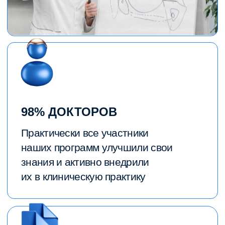
ДАМИР
МУХАМАДИЕВ
Автор обучения:
27 лет опыта работы стоматологом-
хирургом
Больше 500 зарегистрированных
кейсов по работе с ауто-костью
Владелец стоматологической
клиники в Москве «ACADEMIA»