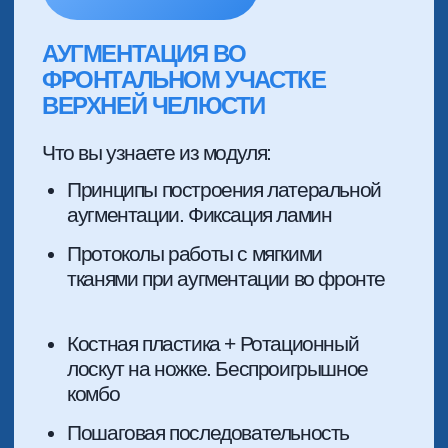
вертикальных костных дефектов
Инструментальное оснащение.
Накрытие хирургического стола
для аугментации
РЕЗУЛЬТАТ ПОСЛЕ
ИЗУЧЕНИЯ:
По итогу модуля вы буквально
будете “узнавать” вертикальные
дефекты и корректно планировать и
предвидеть каждое осложнение в
практике