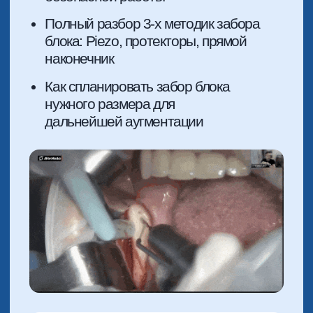
РЕЗУЛЬТАТ ПОСЛЕ
ИЗУЧЕНИЯ:
После изучения этого модуля у вас
будет огромная насмотренность в
решениях самых сложных
клинических кейсов. Вы научитесь
буквально предвидеть осложнения и
справляться с ними в практике.
БЛОК 3. ВЕРТИКАЛЬНАЯ
АУГМЕНТАЦИЯ И