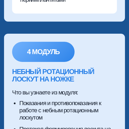
3 МОДУЛЬ
АУГМЕНТАЦИЯ ВО
ФРОНТАЛЬНОМ УЧАСТКЕ
ВЕРХНЕЙ ЧЕЛЮСТИ
Что вы узнаете из модуля:
Принципы построения латеральной
аугментации. Фиксация ламин
Протоколы работы с мягкими
тканями при аугментации во фронте
Костная пластика + Ротационный
лоскут на ножке. Беспроигрышное
комбо
Пошаговая последовательность
действий, чтобы не сделать хуже
Разбор осложнений при
аугментации во фронте.