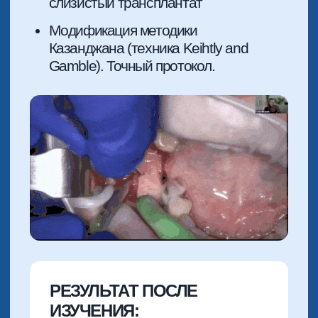
АУГМЕНТАЦИЯ
1 МОДУЛЬ
ОСНОВНЫЕ ПРАВИЛА
РАБОТЫ С КОСТНЫМИ
БЛОКАМИ
Что вы узнаете из модуля:
Основные принципы регенерации
костной ткани
Классификация латеральных
костных дефектов
Анализ зоны забора костного блока для
безопасной работы стоматолога
Анатомия для хирурга-стоматолога.
Что важно знать для практики
Планирование костной аугментации
по шагам с предсказуемым исходом