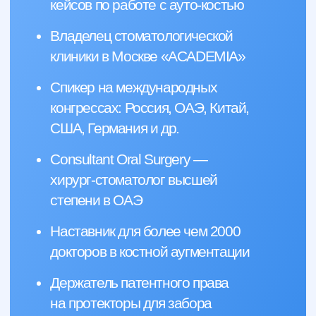
фиксации трансплантата
ССТ для увеличения биологической
ширины. Протоколы на практике
ССТ после латеральной костной
аугментации и для контурной
пластики
РЕЗУЛЬТАТ ПОСЛЕ
ИЗУЧЕНИЯ:
Сможете досконально разобраться,
как мягкие ткани влияют на успех
костных аугментаций и начнете
активно использовать методики в