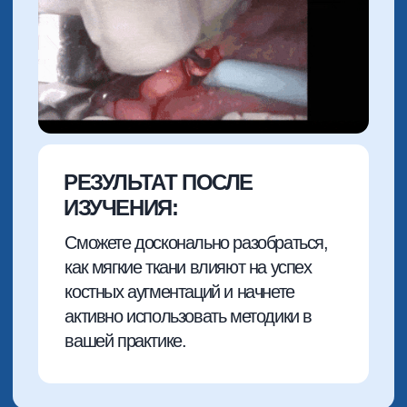
4 МОДУЛЬ
НЕБНЫЙ РОТАЦИОННЫЙ
ЛОСКУТ НА НОЖКЕ
Что вы узнаете из модуля:
Показания и противопоказания к
работе с небным ротационным
лоскутом
Протокол формирования лоскута на
ножке для защиты зоны
аугментации
Видео-инструкция, как тренировать
мануальные навыки для отработки
методики
Осложнения при работе ротационным
лоскутом. Что делать, если что-то
пошло не так?