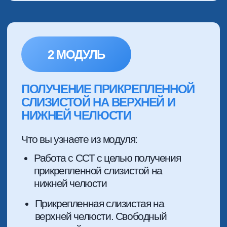
РЕЗУЛЬТАТ ПОСЛЕ
ИЗУЧЕНИЯ:
Обретете в ваш арсенал методику,
которая просто незаменима при
аугментации во фронте, чтобы
получить СИЛЬНУЮ защиту ваших
костных пластик
БЛОК 2. ЛАТЕРАЛЬНАЯ