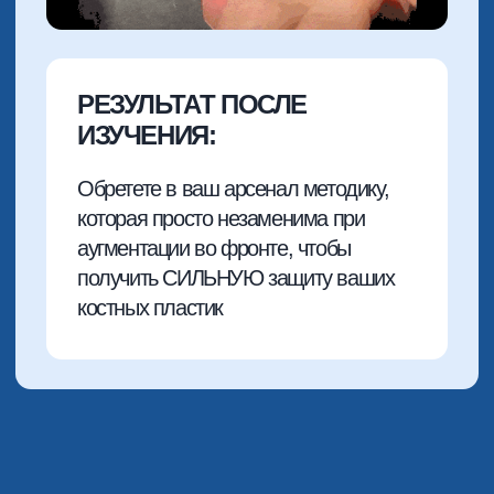
4 МОДУЛЬ
ЛАТЕРАЛЬНАЯ АУГМЕНТАЦИЯ
НА НИЖНЕЙ ЧЕЛЮСТИ
Что вы узнаете из модуля:
Построение латеральной
аугментации на нижней челюсти.
Фиксация ламин
1 разрез: где забрал блок там и
аугментация
Мягкие ткани на нижней челюсти.
Защита зоны аугментации
Разбор ошибок, после которых
осложнения неминуемо придут в
практику
Воссоздание контура кости на
нижней челюсти