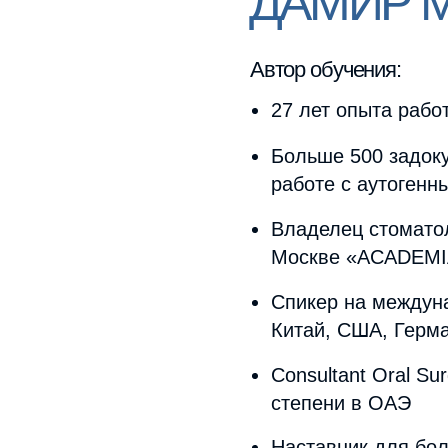
степени в ОАЭ
Наставник для более чем 300
имплантации
Держатель патентного права 
костных блоков (Щиты джедая