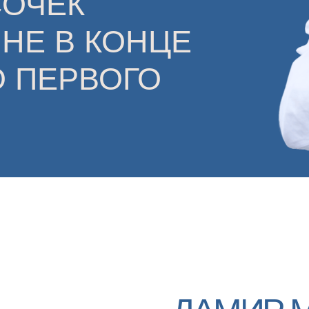
ДАМИР МУХ
Автор обучения:
27 лет опыта работы стомато
Больше 500 задокументирова
работе с аутогенными тканям
Владелец стоматологической 
Москве «ACADEMIA»
Спикер на международных кон
Китай, США, Германия и др.
Consultant Oral Surgery — хи