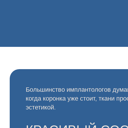
Большинство имплантологов думают о 
когда коронка уже стоит, ткани просели
эстетикой.
КРАСИВЫЙ СОСО
ФОРМИРУЕТСЯ НЕ
РАБОТЫ — А ДО 
РАЗРЕЗА.