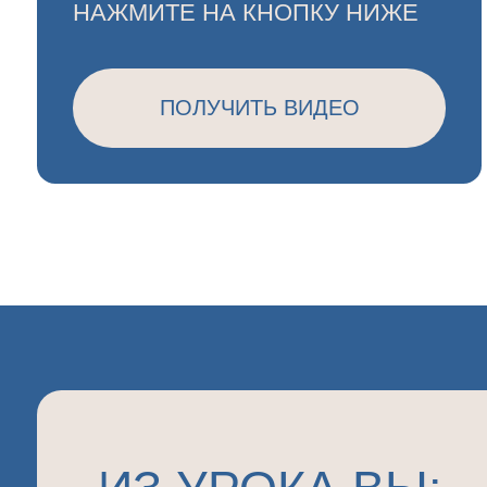
ИЗ УРОКА ВЫ:
поймёте, почему красивый сосочек — это
финальный штрих, а результат правильн
решений, принятых ещё до операции
разберёте 3 ключевых фактора работы с
мягкими тканями во фронте