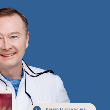
Дамир Мухамадиев