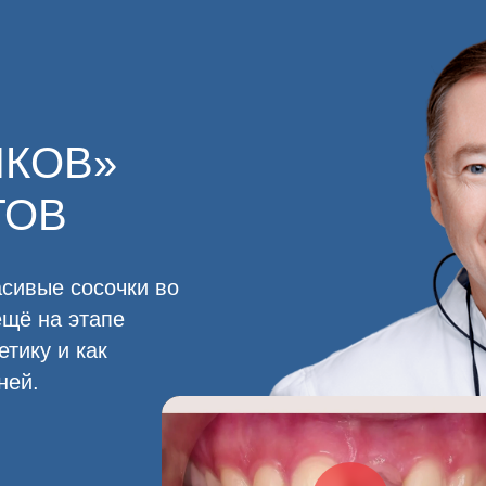
ОВ»
В
 сосочки во
а этапе
и как