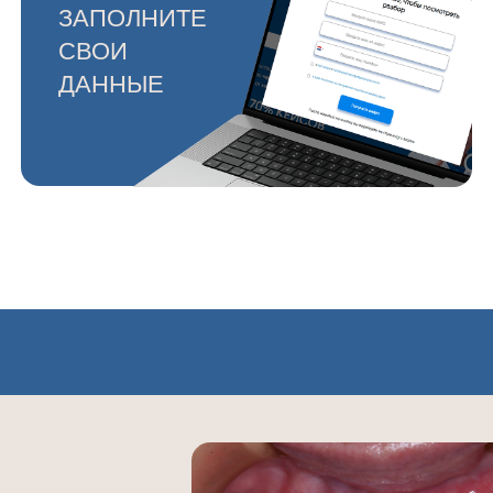
 не
ых