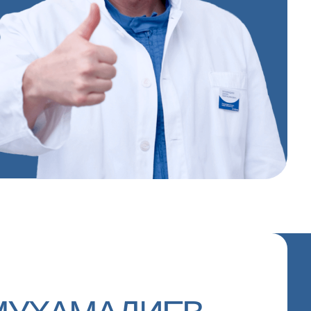
АМАДИЕВ
логом-хирургом
нных кейсов по
и
клиники в
грессах: Россия, ОАЭ,
рург-стоматолог высшей