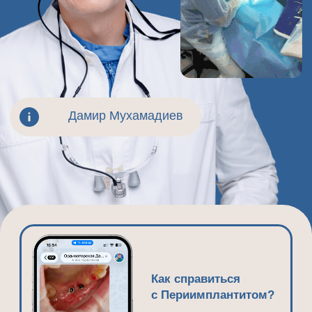
Как справиться
с Периимплантитом?
Как увеличить мягкие
ткани по вертикали?
Что делать, если
произошел некроз
тканей?
УЖЕ ДОСТУПНО В КАНАЛЕ
И ДОСТУПНО ДЛЯ ПРОСМОТРА