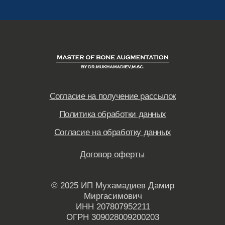
© 2025 ИП Мухамадиев Дамир
Миргасимович
ИНН 207807952211
ОГРН 309028009200203
Все права защищены.
ОСТАЛИСЬ ВОПРОСЫ ИЛИ
ВОЗНИКЛИ ТЕХНИЧЕСКИЕ
НЕПОЛАДКИ?
Просто нажмите на кнопку, чтобы
перейти в WhatsApp-чат нашего
«Отдела заботы» и задать вопрос
НАПИСАТЬ В ЧАТ ЗАБОТЫ
Это не бот, в данном чате отвечают наши
менеджеры. Время ответа – 15 минут, если вы
задали свой вопрос с 10:00 до 21:00 по
московскому времени. Время ответа в ночью может
увеличится. Благодарим за понимание!