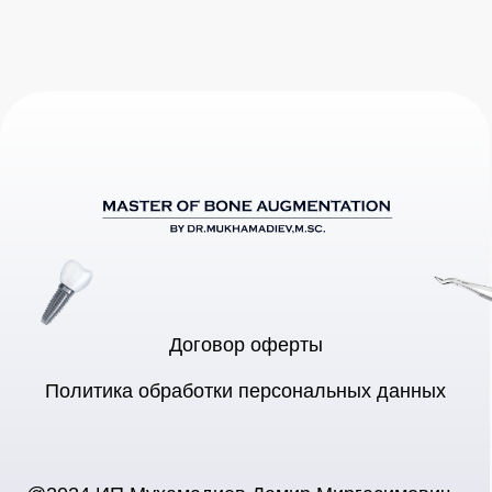
@2024 ИП Мухамадиев Дамир Миргасимович
ИНН 207807952211
ОГРН 309028009200203
Все права защищены.